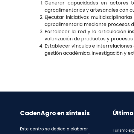
Generar capacidades en actores te
agroalimentarios y artesanales con cu
Ejecutar iniciativas multidisciplina
agroalimentaria mediante procesos de
Fortalecer la red y la articulación i
valorización de productos y procesos
Establecer vínculos e interrelacione
gestión académica, investigación y ext
CadenAgro en síntesis
Último
Este centro se dedica a elaborar
Turismo exp