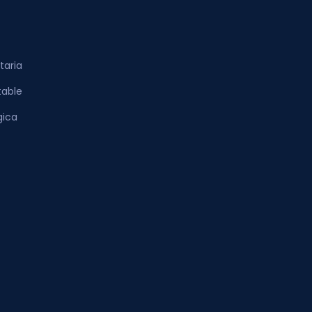
taria
table
gica